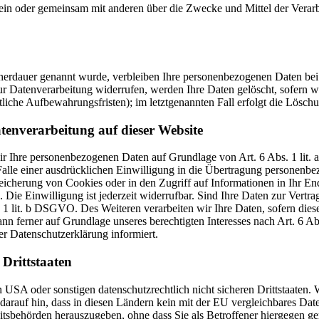
ie allein oder gemeinsam mit anderen über die Zwecke und Mittel der V
cherdauer genannt wurde, verbleiben Ihre personenbezogenen Daten bei 
r Datenverarbeitung widerrufen, werden Ihre Daten gelöscht, sofern wi
liche Aufbewahrungsfristen); im letztgenannten Fall erfolgt die Löschu
tenverarbeitung auf dieser Website
 wir Ihre personenbezogenen Daten auf Grundlage von Art. 6 Abs. 1 li
lle einer ausdrücklichen Einwilligung in die Übertragung personenbez
icherung von Cookies oder in den Zugriff auf Informationen in Ihr Endge
Die Einwilligung ist jederzeit widerrufbar. Sind Ihre Daten zur Vert
. 1 lit. b DSGVO. Des Weiteren verarbeiten wir Ihre Daten, sofern diese 
 ferner auf Grundlage unseres berechtigten Interesses nach Art. 6 Abs
r Datenschutzerklärung informiert.
Drittstaaten
USA oder sonstigen datenschutzrechtlich nicht sicheren Drittstaaten. 
n darauf hin, dass in diesen Ländern kein mit der EU vergleichbares Da
tsbehörden herauszugeben, ohne dass Sie als Betroffener hiergegen ger