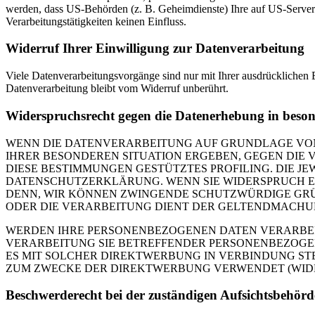
werden, dass US-Behörden (z. B. Geheimdienste) Ihre auf US-Server
Verarbeitungstätigkeiten keinen Einfluss.
Widerruf Ihrer Einwilligung zur Datenverarbeitung
Viele Datenverarbeitungsvorgänge sind nur mit Ihrer ausdrücklichen E
Datenverarbeitung bleibt vom Widerruf unberührt.
Widerspruchsrecht gegen die Datenerhebung in beso
WENN DIE DATENVERARBEITUNG AUF GRUNDLAGE VON ART
IHRER BESONDEREN SITUATION ERGEBEN, GEGEN DIE 
DIESE BESTIMMUNGEN GESTÜTZTES PROFILING. DIE J
DATENSCHUTZERKLÄRUNG. WENN SIE WIDERSPRUCH EI
DENN, WIR KÖNNEN ZWINGENDE SCHUTZWÜRDIGE GRÜN
ODER DIE VERARBEITUNG DIENT DER GELTENDMACHUN
WERDEN IHRE PERSONENBEZOGENEN DATEN VERARBEITE
VERARBEITUNG SIE BETREFFENDER PERSONENBEZOGEN
ES MIT SOLCHER DIREKTWERBUNG IN VERBINDUNG ST
ZUM ZWECKE DER DIREKTWERBUNG VERWENDET (WIDERS
Beschwerde­recht bei der zuständigen Aufsichts­behörd