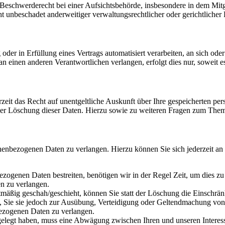
schwerderecht bei einer Aufsichtsbehörde, insbesondere in dem Mitgli
 unbeschadet anderweitiger verwaltungsrechtlicher oder gerichtlicher 
oder in Erfüllung eines Vertrags automatisiert verarbeiten, an sich od
n einen anderen Verantwortlichen verlangen, erfolgt dies nur, soweit e
zeit das Recht auf unentgeltliche Auskunft über Ihre gespeicherten 
der Löschung dieser Daten. Hierzu sowie zu weiteren Fragen zum Them
onenbezogenen Daten zu verlangen. Hierzu können Sie sich jederzeit a
ezogenen Daten bestreiten, benötigen wir in der Regel Zeit, um dies z
n zu verlangen.
mäßig geschah/geschieht, können Sie statt der Löschung die Einschrän
Sie sie jedoch zur Ausübung, Verteidigung oder Geltendmachung von R
ezogenen Daten zu verlangen.
legt haben, muss eine Abwägung zwischen Ihren und unseren Interess