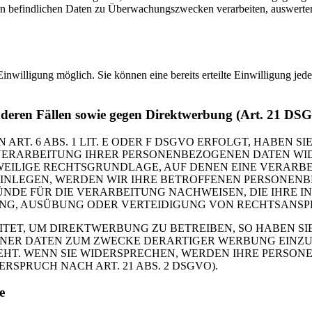
n befindlichen Daten zu Überwachungszwecken verarbeiten, auswerten 
inwilligung möglich. Sie können eine bereits erteilte Einwilligung jed
nderen Fällen sowie gegen Direktwerbung (Art. 21 DS
. 6 ABS. 1 LIT. E ODER F DSGVO ERFOLGT, HABEN SIE
VERARBEITUNG IHRER PERSONENBEZOGENEN DATEN WIDE
EWEILIGE RECHTSGRUNDLAGE, AUF DENEN EINE VERARBE
NLEGEN, WERDEN WIR IHRE BETROFFENEN PERSONENBE
DE FÜR DIE VERARBEITUNG NACHWEISEN, DIE IHRE IN
G, AUSÜBUNG ODER VERTEIDIGUNG VON RECHTSANSPRÜC
T, UM DIREKTWERBUNG ZU BETREIBEN, SO HABEN SIE
ER DATEN ZUM ZWECKE DERARTIGER WERBUNG EINZULEG
EHT. WENN SIE WIDERSPRECHEN, WERDEN IHRE PERSO
PRUCH NACH ART. 21 ABS. 2 DSGVO).
e