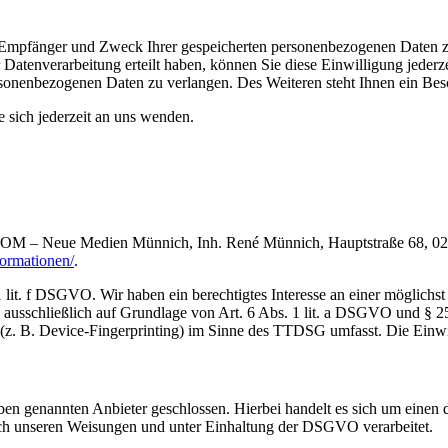
t, Empfänger und Zweck Ihrer gespeicherten personenbezogenen Daten z
Datenverarbeitung erteilt haben, können Sie diese Einwilligung jederz
sonenbezogenen Daten zu verlangen. Des Weiteren steht Ihnen ein Besc
sich jederzeit an uns wenden.
.COM – Neue Medien Münnich, Inh. René Münnich, Hauptstraße 68, 0274
formationen/
.
lit. f DSGVO. Wir haben ein berechtigtes Interesse an einer möglichst 
ng ausschließlich auf Grundlage von Art. 6 Abs. 1 lit. a DSGVO und §
(z. B. Device-Fingerprinting) im Sinne des TTDSG umfasst. Die Einwill
n genannten Anbieter geschlossen. Hierbei handelt es sich um einen da
ch unseren Weisungen und unter Einhaltung der DSGVO verarbeitet.